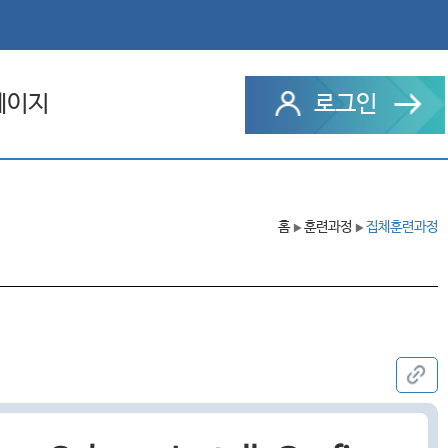
페이지
로그인
과정
홈
훈련과정
집체훈련과정
▶
▶
 설문
문의내역