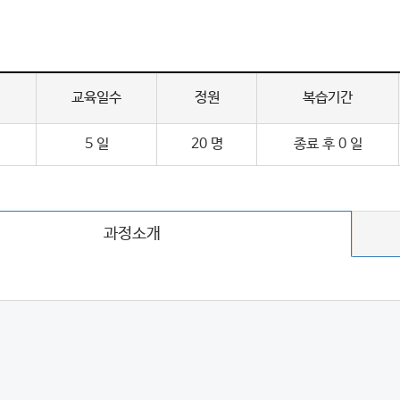
교육일수
정원
복습기간
5 일
20 명
종료 후 0 일
과정소개