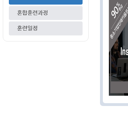
혼합훈련과정
훈련일정