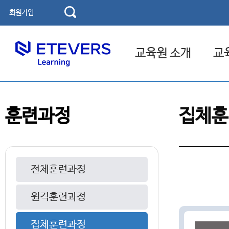
회원가입
교육원 소개
교
교육기관 소개
고용보
훈련과정
집체훈
인사말
국민내
연혁
찾아오시는 길
전체훈련과정
원격훈련과정
집체훈련과정