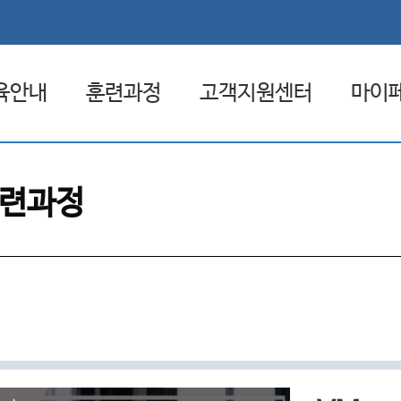
육안내
훈련과정
고객지원센터
마이
험 환급제도
전체훈련과정
공지사항
관심
련과정
일배움카드
원격훈련과정
자료실
나의
집체훈련과정
FAQ
나의 
혼합훈련과정
1:1문의
훈련일정
취업상담 신청
원격지원서비스