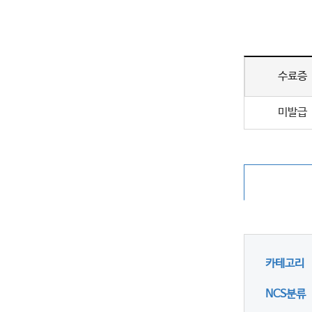
수료증
미발급
카테고리
NCS분류