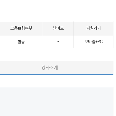
고용보험여부
난이도
지원기기
환급
-
모바일+PC
강사소개