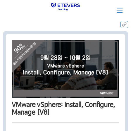
집체훈련과정
VMware vSphere: Install, Configure,
Manage [V8]