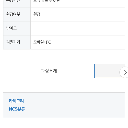
복습기간
교육 종료 후 0 일
환급여부
환급
난이도
-
지원기기
모바일+PC
다
과정소개
음
카테고리
NCS분류