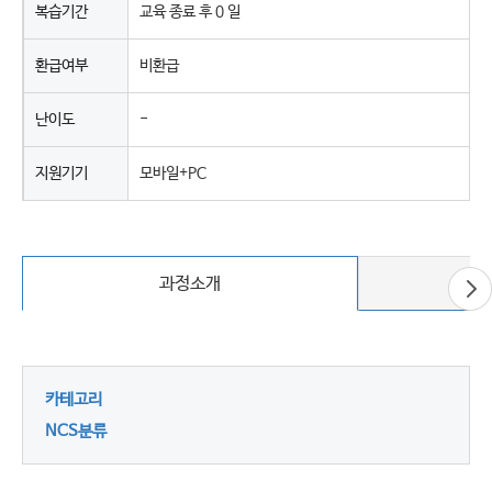
복습기간
교육 종료 후 0 일
환급여부
비환급
난이도
-
지원기기
모바일+PC
다
과정소개
음
카테고리
NCS분류