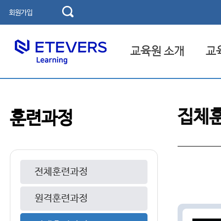
회원가입
교육원 소개
교
교육기관 소개
고용보
집체
훈련과정
인사말
국민내
연혁
찾아오시는 길
전체훈련과정
원격훈련과정