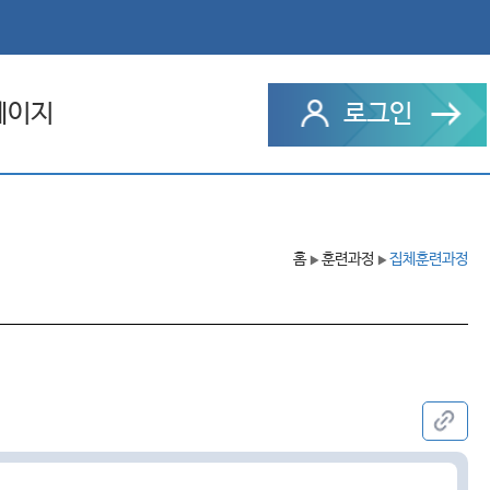
페이지
로그인
과정
홈
훈련과정
집체훈련과정
 설문
▶
▶
문의내역