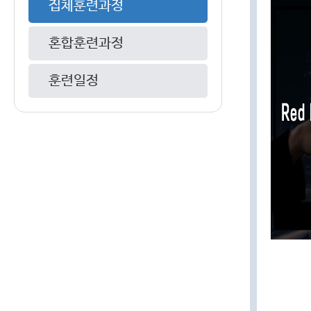
집체훈련과정
혼합훈련과정
훈련일정