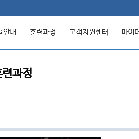
육안내
훈련과정
고객지원센터
마이
험 환급제도
전체훈련과정
공지사항
관심
훈련과정
일배움카드
원격훈련과정
자료실
나의
집체훈련과정
FAQ
나의 
혼합훈련과정
1:1문의
훈련일정
취업상담 신청
원격지원서비스