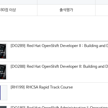
80점 이상
출석평가
정
[DO289] Red Hat OpenShift Developer II : Building and 
[DO288] Red Hat OpenShift Developer II: Building and D
[RH199] RHCSA Rapid Track Course