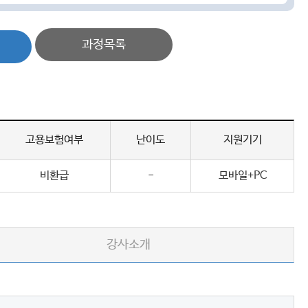
과정목록
고용보험여부
난이도
지원기기
비환급
-
모바일+PC
강사소개