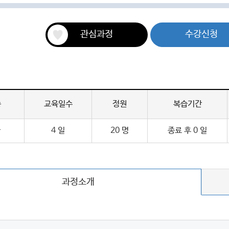
관심과정
수강신청
증
교육일수
정원
복습기간
급
4 일
20 명
종료 후 0 일
과정소개