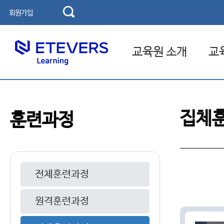
회원가입
교육원 소개
교
교육기관 소개
고용보
집체
훈련과정
인사말
국민내
연혁
찾아오시는 길
전체훈련과정
원격훈련과정