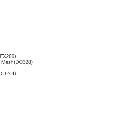
m(EX288)
ice Mesh(DO328)
(DO244)