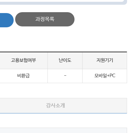
과정목록
고용보험여부
난이도
지원기기
비환급
-
모바일+PC
강사소개