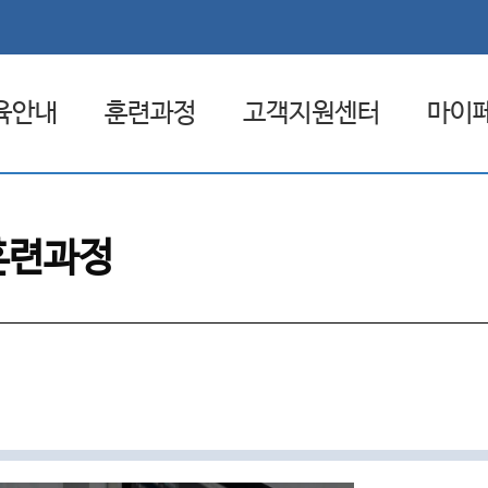
육안내
훈련과정
고객지원센터
마이
험 환급제도
전체훈련과정
공지사항
관심
훈련과정
일배움카드
원격훈련과정
자료실
나의
집체훈련과정
FAQ
나의 
혼합훈련과정
1:1문의
훈련일정
취업상담 신청
원격지원서비스