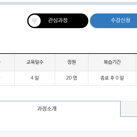
관심과정
수강신청
증
교육일수
정원
복습기간
급
4 일
20 명
종료 후 0 일
과정소개