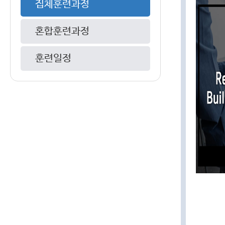
집체훈련과정
혼합훈련과정
훈련일정