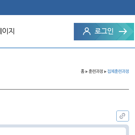
페이지
로그인
과정
홈
훈련과정
집체훈련과정
 설문
▶
▶
문의내역