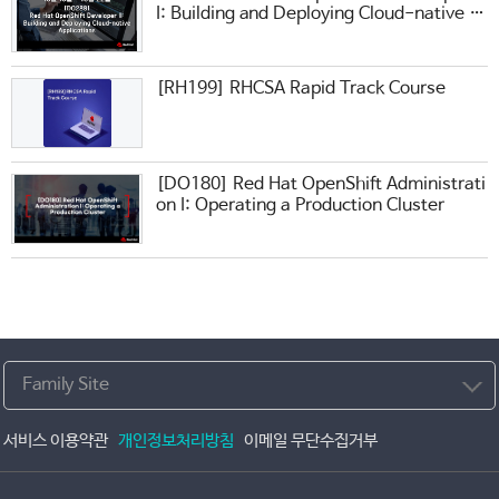
I: Building and Deploying Cloud-native A
pplications
[RH199] RHCSA Rapid Track Course
[DO180] Red Hat OpenShift Administrati
on I: Operating a Production Cluster
Family Site
서비스 이용약관
개인정보처리방침
이메일 무단수집거부