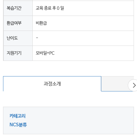
복습기간
교육 종료 후 0 일
환급여부
비환급
난이도
-
지원기기
모바일+PC
다
과정소개
음
카테고리
NCS분류