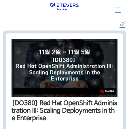
집체훈련과정
[DO380] Red Hat OpenShift Adminis
tration III: Scaling Deployments in th
e Enterprise