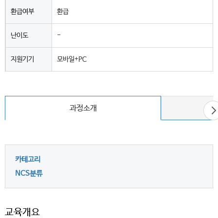
환급여부
환급
난이도
-
지원기기
모바일+PC
다
과정소개
음
카테고리
NCS분류
교육개요