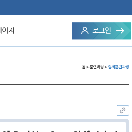
페이지
로그인
과정
홈
훈련과정
집체훈련과정
▶
▶
 설문
문의내역