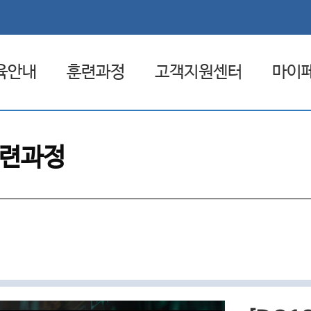
육안내
훈련과정
고객지원센터
마이
험 환급제도
전체훈련과정
공지사항
관심
련과정
일배움카드
원격훈련과정
자료실
나의
집체훈련과정
FAQ
나의 
혼합훈련과정
1:1문의
훈련일정
취업상담 신청
원격지원서비스