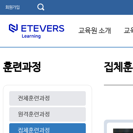
회원가입
교육원 소개
교
교육기관 소개
고용보
훈련과정
집체훈
인사말
국민내
연혁
찾아오시는 길
전체훈련과정
원격훈련과정
집체훈련과정