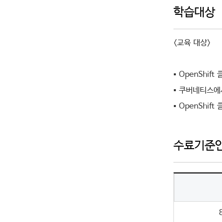
학습대상
<교육 대상>
▪ OpenSh
▪ 쿠버네티스에
▪ OpenShi
수료기준