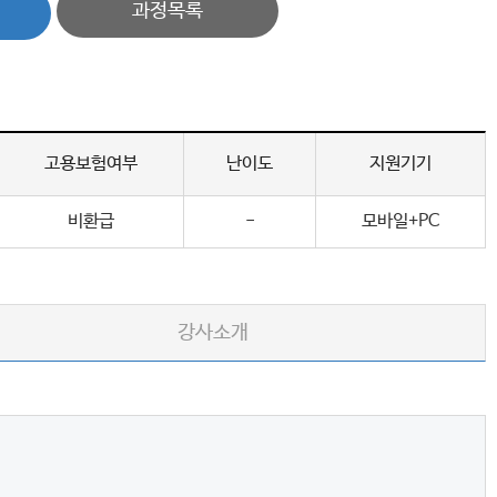
과정목록
고용보험여부
난이도
지원기기
비환급
-
모바일+PC
강사소개