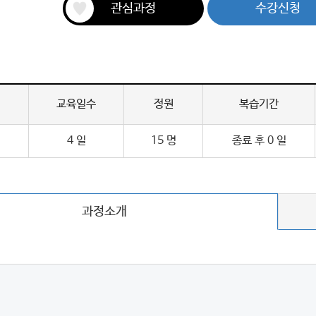
관심과정
수강신청
교육일수
정원
복습기간
4 일
15 명
종료 후 0 일
과정소개