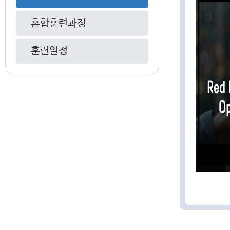
혼합훈련과정
훈련일정