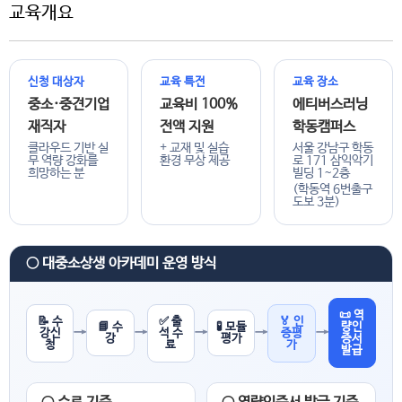
교육개요
신청 대상자
교육 특전
교육 장소
중소·중견기업
교육비 100%
에티버스러닝
재직자
전액 지원
학동캠퍼스
클라우드 기반 실
+ 교재 및 실습
서울 강남구 학동
무 역량 강화를
환경 무상 제공
로 171 삼익악기
희망하는 분
빌딩 1~2층
(학동역 6번출구
도보 3분)
○ 대중소상생 아카데미 운영 방식
📜 역
📝 수
✅ 출
🏅 인
📘 수
🧪 모듈
량인
→
→
→
→
→
강신
석 수
증평
강
평가
증서
청
료
가
발급