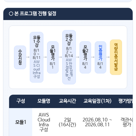
○ 본 프로그램 진행 일정
모듈
모듈
2 수
1 수
강
역
강
모
모
인
8/1
량
8/1
듈1
듈2
증
수
2 ~
인
0 ~
평
평
평
강
8/14
→
→
→
→
→
→
증
8/11
가
가
가
신
AW
서
AW
청
8/1
8/1
8/1
S 안
발
S Cl
1
4
4
정성
급
oud
및 성
Infra
능 개
구성
선
구성
모듈명
교육시간
교육일정(1차)
평가방법
AWS
Cloud
2일
2026.08.10 ~
객관식
모듈1
Infra
(16시간)
2026.08.11
평가
구성