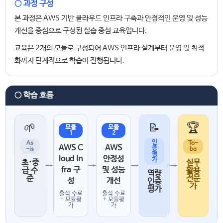
○ 과정 구성
본 과정은 AWS 기반 클라우드 인프라 구축과 안정적인 운영 및 성능
개선을 중심으로 구성된 실습 중심 교육입니다.
교육은 2개의 모듈로 구성되어 AWS 인프라 설계부터 운영 및 최적
화까지 단계적으로 학습이 진행됩니다.
○ 학습 흐름
🌱
📝
🏆
모듈
모듈
1
2
인
As
To-
AWS C
AWS
증
-is
be
평
loud In
안정성
가
초·중
실무
→
→
→
→
fra 구
및 성능
급 수
활용
역량
준
전문
성
개선
인증
가
평가
출석 수료
출석 수료
+ 모듈평
+ 모듈평
가
가