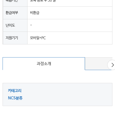
복습기간
교육 종료 후 30 일
환급여부
비환급
난이도
-
지원기기
모바일+PC
다
과정소개
음
카테고리
NCS분류